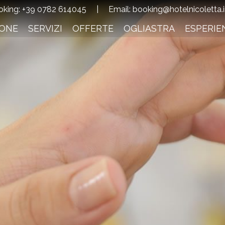
oking:
+39 0782 614045
|
Email:
booking@hotelnicoletta.
IONE
SERVIZI
OFFERTE
OGLIASTRA
ESPERIE
Verifica Disponibilità
Adulti:
Bambini:
Verifica di
Richiedi p