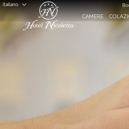
italiano
Bo
CAMERE
COLAZ
Dal:
Al: