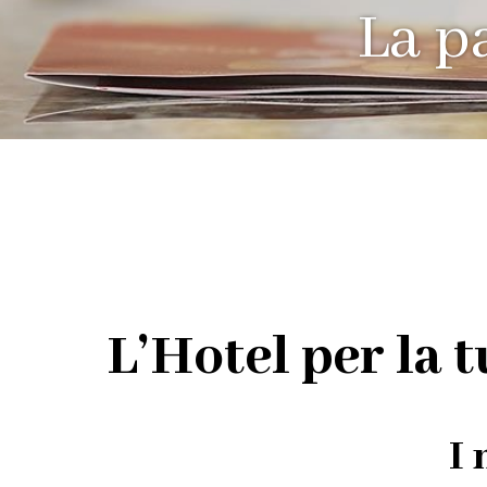
La p
L’Hotel per la 
I 