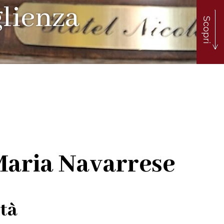
glienza
Scopri
 Maria Navarrese
ità