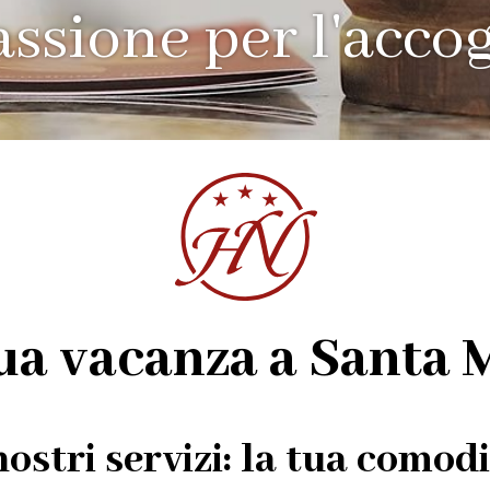
assione per l'acco
tua vacanza a Santa
nostri servizi: la tua comod