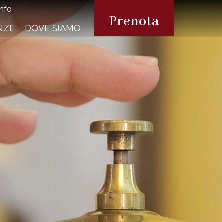
info
Prenota
NZE
DOVE SIAMO
sponibilità
reventivo