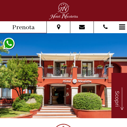
Prenota
Dal:
Al:
Adulti:
Bambini:
Scopri
Verifica disponibilità
Richiedi preventivo