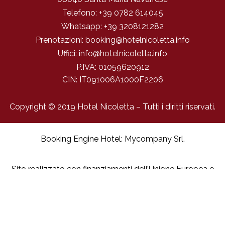
Telefono:
+39 0782 614045
Whatsapp:
+39 3208121282
Prenotazioni:
booking@hotelnicoletta.info
Uffici:
info@hotelnicoletta.info
P.IVA:
01059620912
CIN: IT091006A1000F2206
Copyright © 2019 Hotel Nicoletta – Tutti i diritti riservati.
Booking Engine Hotel: Mycompany Srl
.
Sito realizzato con finanziamenti dell’Unione Europea e
con il supporto della Regione Autonoma della Sardegna.