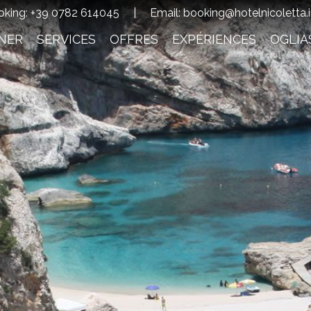
oking:
+39 0782 614045
|
Email:
booking@hotelnicoletta.
NER
SERVICES
OFFRES
EXPÉRIENCES
OGLIA
Verifica Disponibilità
Adultes:
Enfants:
Vérifier la
Demander 