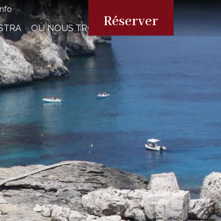
info
Réserver
STRA
OÙ NOUS TROUVER
 Disponibilité
informations