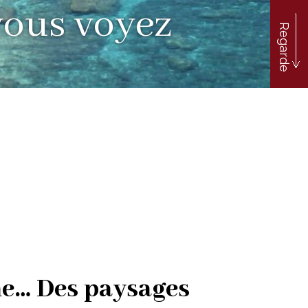
vous voyez
Regarde
ne… Des paysages