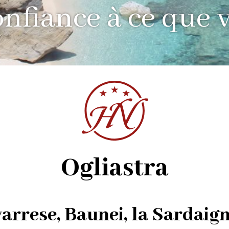
onfiance à ce que 
Ogliastra
arrese, Baunei, la Sardaig