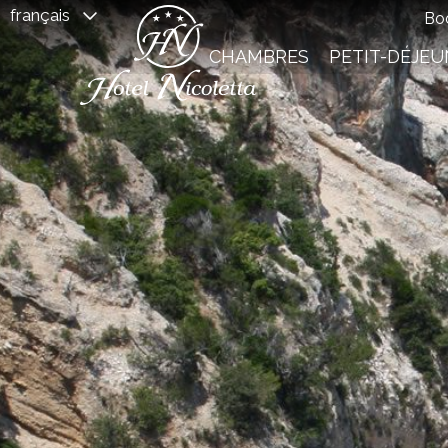
français
Bo
CHAMBRES
PETIT-DÉJEU
Du:
Au: